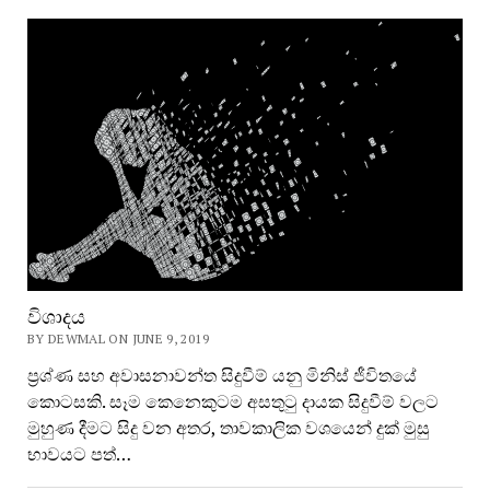
විශාදය
BY DEWMAL ON JUNE 9, 2019
ප්‍රශ්‍ණ සහ අවාසනාවන්ත සිදුවීම් යනු මිනිස් ජීවිතයේ
කොටසකි. සෑම කෙනෙකුටම අසතුටු දායක සිදුවීම් වලට
මුහුණ දීමට සිදු වන අතර, තාවකාලික වශයෙන් දුක් මුසු
භාවයට පත්…