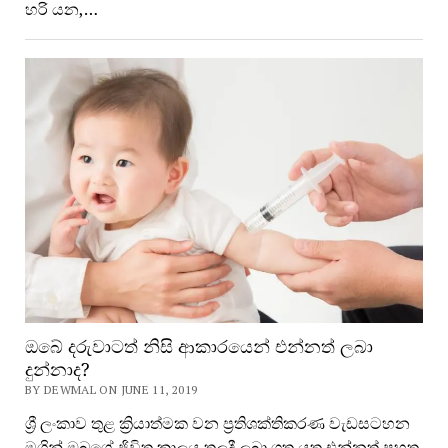
හරි යන,…
ඔබේ දරුවාටත් නිසි ආකාරයෙන් එන්නත් ලබා
දුන්නාද?
BY DEWMAL ON JUNE 11, 2019
ශ්‍රී ලංකාව තුළ ක්‍රියාත්මක වන ප්‍රතිශක්තිකරණ වැඩසටහන
මගින් ඔබගේ ජිවිත කාලය තුලදී ලබා ගත යුතු එන්නත් පහත