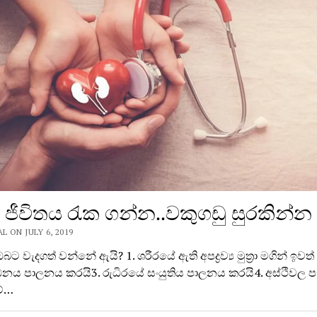
ජීවිතය රැක ගන්න..වකුගඩු සුරකින්න
 ON JULY 6, 2019
බට වැදගත් වන්නේ ඇයි? 1. ශරීරයේ ඇති අපද්‍රව්‍ය මුත්‍රා මගින් ඉවත්
ීඩනය පාලනය කරයි3. රුධිරයේ සංයුතිය පාලනය කරයි4. අස්ථිවල 
ේ…