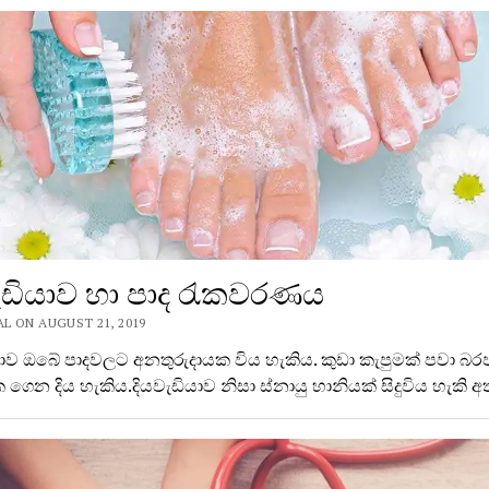
ැඩියාව හා පාද රැකවරණය
L ON AUGUST 21, 2019
යාව ඔබේ පාදවලට අනතුරුදායක විය හැකිය. කුඩා කැපුමක් පවා බ
පාක ගෙන දිය හැකිය.දියවැඩියාව නිසා ස්නායු හානියක් සිදුවිය හැකි 