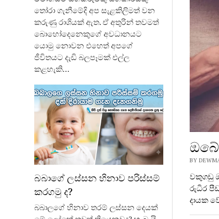
තෝරා ගැනීමේදි අප සැළකිලිමත් වන
කරුණු රාශියක් ඇත. ඒ අතුරින් තවමත්
බොහෝදෙනෙකුගේ අවධානයට
යොමු නොවන එහෙත් අපගේ
ජීවිතයට දැඩි බලපෑමක් එල්ල
කළහැකි…
ඔබේ 
BY DEWMAL
වකුගඩු ඔ
බබාගේ ලස්සන හිනාව පරිස්සම්
රුධිර ප
කරගමු ද?
දායක ව
බබාලගේ හිනාව තරම් ලස්සන දෙයක්