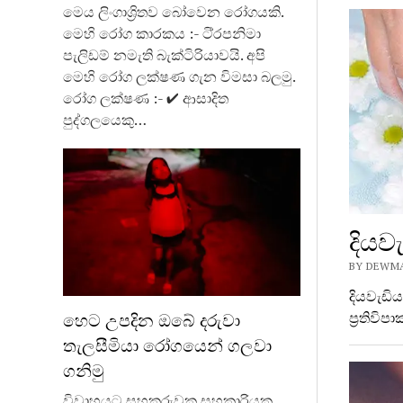
මෙය ලිංගාශ්‍රිතව බෝවෙන රෝගයකි.
මෙහි රෝග කාරකය :- ටි‍්‍රපනිමා
පැලිඩම් නමැති බැක්ටිරියාවයි. අපි
මෙහි රෝග ලක්ෂණ ගැන විමසා බලමු.
රෝග ලක්ෂණ :- ✔ ආසාදිත
පුද්ගලයෙකු…
දියව
BY DEWMA
දියවැඩි
ප්‍රතිවි
හෙට උපදින ඔබේ දරුවා
තැලසීමියා රෝගයෙන් ගලවා
ගනිමු
විවාහයට සහකරුවකු සහකාරියකු