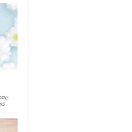
රපතල
අතර