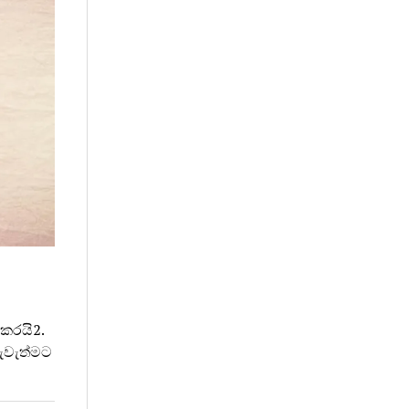
 කරයි2.
පැවැත්මට