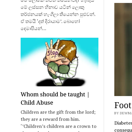
මේ ලෝකේ තවත් තියෙනවද? හැබැයි
මේ ලස්සන හිනාව යටින් ලොකු
තර්ජනයක් හැංගිලා තියෙන්න පුළුවන්.
ඒ තමයි ‘දත් දිරායාම’. බොහෝ
දෙමාපියන්…
Whom should be taught |
Child Abuse
Foot
Children are the gift from the lord;
BY DEWMAL
they are a reward from him.
Diabetes
‘’Children’s children are a crown to
consequ