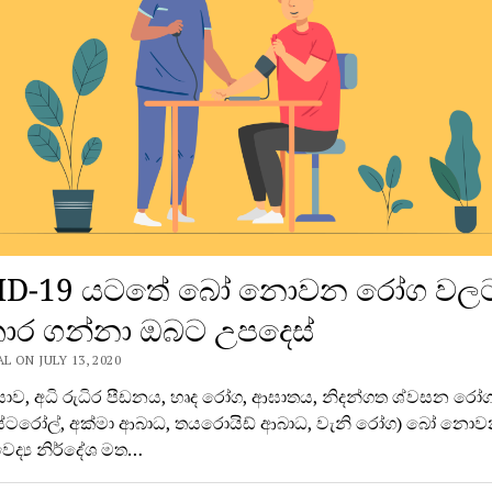
ID-19 යටතේ බෝ නොවන රෝග වල
තිකාර ගන්නා ඔබට උපදෙස්
 ON JULY 13, 2020
ියාව, අධි රුධිර පීඩනය, හෘද රෝග, ආඝාතය, නිදන්ගත ශ්වසන රෝග
ටරෝල්, අක්මා ආබාධ, තයරොයිඩ් ආබාධ, වැනි රෝග) බෝ නො
ද්‍ය නිර්දේශ මත…