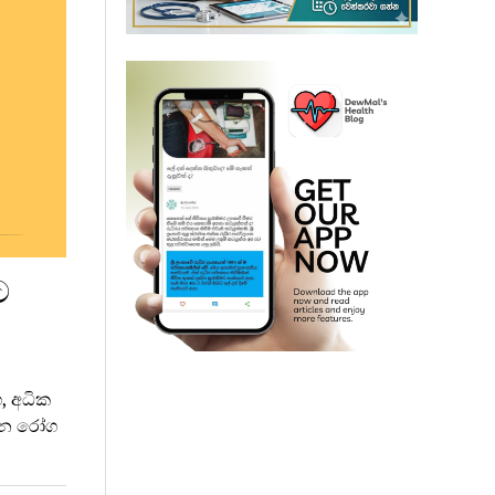
ට
, අධික
වන රෝග