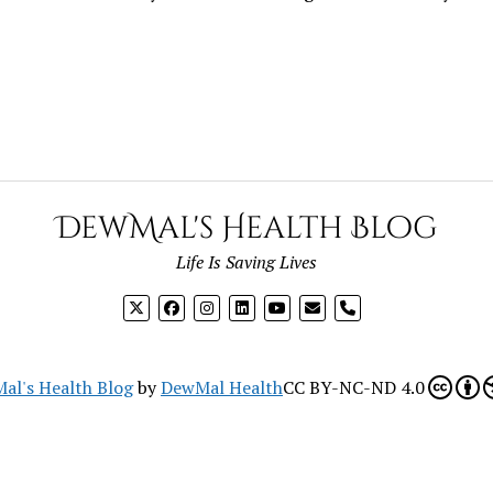
DewMal's Health Blog
Life Is Saving Lives
phone
al's Health Blog
by
DewMal Health
CC BY-NC-ND 4.0
Mission News Theme
by Compete Themes.