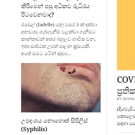
කිරීමෙන් පසු අධිකව රුධිරය
පිටවෙනවාද?
ජඩෙල් (Jadelle) යනු වසර 5 ක් දක්වා
අනවශ්‍ය ගැබ්ගැනීම් වළක්වා ගැනීමට
කාන්තාවන් අතර බහුලව භාවිත වන,
ඉතා සාර්ථක උපත් පාලන ක්‍රමයකි.
අතේ සමට යටින් කුඩා…
COV
ප්‍ර
BY DEWMAL
(දියවැඩ
කොලෙස්
උපදංශය නොහොත් සිපිලිස්
සඳහා වෛ
(Syphilis)