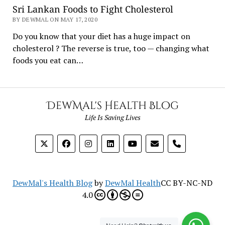
Sri Lankan Foods to Fight Cholesterol
BY DEWMAL ON MAY 17, 2020
Do you know that your diet has a huge impact on
cholesterol ? The reverse is true, too — changing what
foods you eat can…
DewMal's Health Blog
Life Is Saving Lives
phone
DewMal's Health Blog
by
DewMal Health
CC BY-NC-ND
4.0