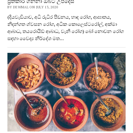
ප්‍රතිකාර ගන්නා ඔබට උපදෙස්
BY DEWMAL ON JULY 13, 2020
(දියවැඩියාව, අධි රුධිර පීඩනය, හෘද රෝග, ආඝාතය,
නිදන්ගත ශ්වසන රෝග, අධික කොලෙස්ටරෝල්, අක්මා
ආබාධ, තයරොයිඩ් ආබාධ, වැනි රෝග) බෝ නොවන රෝග
සඳහා වෛද්‍ය නිර්දේශ මත…