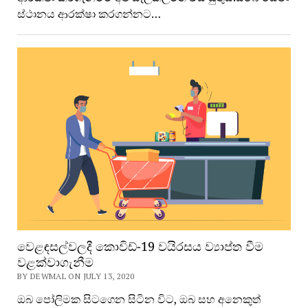
ස්ථානය ආරක්ෂා කරගන්නට…
වෙළඳසල්වලදී කොවිඩ්-19 වයිරසය ව්‍යාප්ත වීම
වළක්වාගැනීම
BY DEWMAL ON JULY 13, 2020
ඔබ පෝලිමක සිටගෙන සිටින විට, ඔබ සහ අනෙකුත්