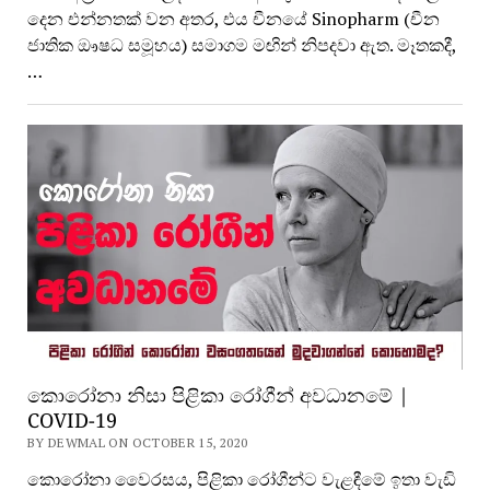
දෙන එන්නතක් වන අතර, එය චීනයේ Sinopharm (චීන
ජාතික ඖෂධ සමූහය) සමාගම මඟින් නිපදවා ඇත. මෑතකදී,
…
කොරෝනා නිසා පිළිකා රෝගීන් අවධානමේ |
COVID-19
BY DEWMAL ON OCTOBER 15, 2020
කොරෝනා වෛරසය, පිළිකා රෝගීන්ට වැළඳීමේ ඉතා වැඩි