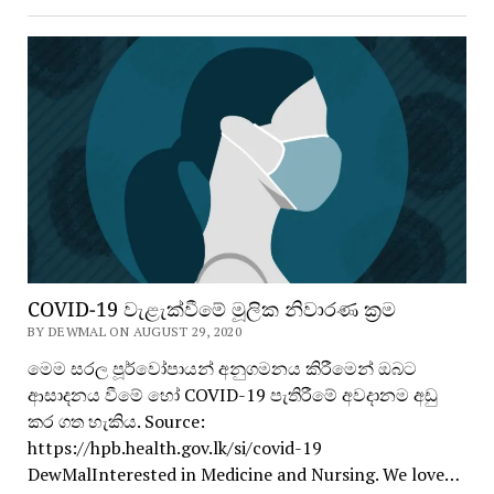
COVID-19 වැළැක්වීමේ මූලික නිවාරණ ක්‍රම
BY DEWMAL ON AUGUST 29, 2020
මෙම සරල පූර්වෝපායන් අනුගමනය කිරීමෙන් ඔබට
ආසාදනය වීමේ හෝ COVID-19 පැතිරීමේ අවදානම අඩු
කර ගත හැකිය. Source:
https://hpb.health.gov.lk/si/covid-19
DewMalInterested in Medicine and Nursing. We love…