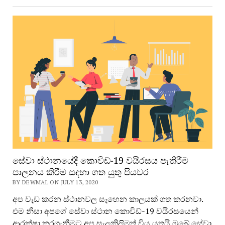
සේවා ස්ථානයේදී කොවිඩ්-19 වයිරසය පැතිරීම
පාලනය කිරීම සඳහා ගත යුතු පියවර
BY DEWMAL ON JULY 13, 2020
අප වැඩ කරන ස්ථානවල සෑහෙන කාලයක් ගත කරනවා.
එම නිසා අපගේ සේවා ස්ථාන කොවිඩ්-19 වයිරසයෙන්
ආරක්ෂා කරගැනීමට අප සැලකිලිමත් විය යුතුයි.ඔබේ සේවා