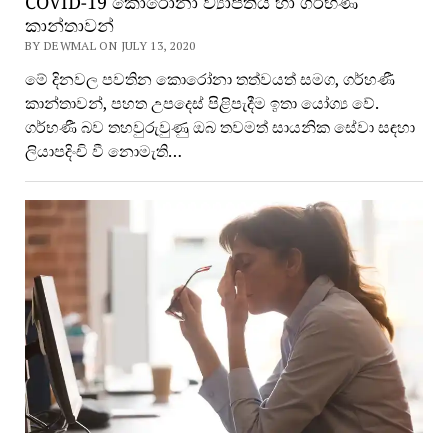
COVID-19 කොරෝනා ව්‍යාප්තිය හා ගර්භණී
කාන්තාවන්
BY DEWMAL ON JULY 13, 2020
මේ දිනවල පවතින කොරෝනා තත්වයත් සමග, ගර්හණී
කාන්තාවන්, පහත උපදෙස් පිළිපැදීම ඉතා යෝග්‍ය වේ.
ගර්භණී බව තහවුරුවුණු ඔබ තවමත් සායනික සේවා සඳහා
ලියාපදිංචි වී නොමැති…