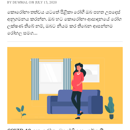
BY DEWMAL ON JULY 13, 2020
කොරෝනා තත්වය යටතේ පිළිකා රෝගී ඔබ පහත උපදෙස්
අනුගමනය කරන්න. ඔබ හට කොරෝනා ආසාදනයේ රෝග
ලක්ෂණ තිබේ නම්, ඔබට නියම කර තිබෙන ආසන්නම
රෝහල සමග…