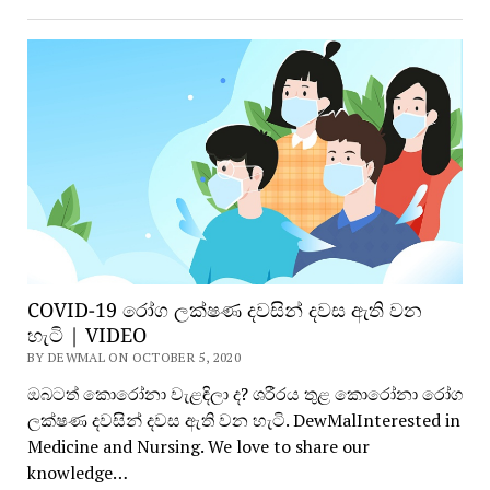
COVID-19 රෝග ලක්ෂණ දවසින් දවස ඇති වන
හැටි | VIDEO
BY DEWMAL ON OCTOBER 5, 2020
ඔබටත් කොරෝනා වැළඳිලා ද? ශරීරය තුළ කොරෝනා රෝග
ලක්ෂණ දවසින් දවස ඇති වන හැටි. DewMalInterested in
Medicine and Nursing. We love to share our
knowledge…