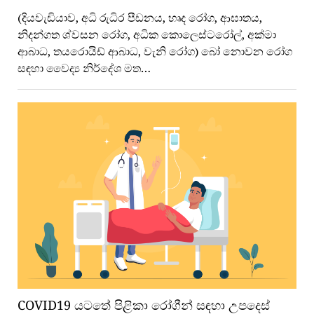
(දියවැඩියාව, අධි රුධිර පීඩනය, හෘද රෝග, ආඝාතය,
නිදන්ගත ශ්වසන රෝග, අධික කොලෙස්ටරෝල්, අක්මා
ආබාධ, තයරොයිඩ් ආබාධ, වැනි රෝග) බෝ නොවන රෝග
සඳහා වෛද්‍ය නිර්දේශ මත…
COVID19 යටතේ පිළිකා රෝගීන් සඳහා උපදෙස්