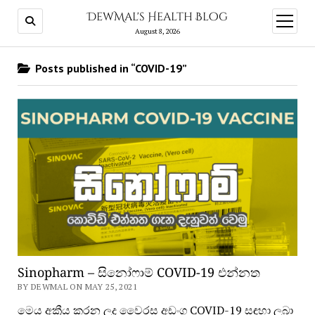
DewMal's Health Blog
open
menu
August 8, 2026
Posts published in “COVID-19”
Sinopharm – සිනෝෆාම් COVID-19 එන්නත
BY DEWMAL ON MAY 25, 2021
මෙය අක්‍රීය කරන ලද වෛරස අඩංගු COVID-19 සඳහා ලබා