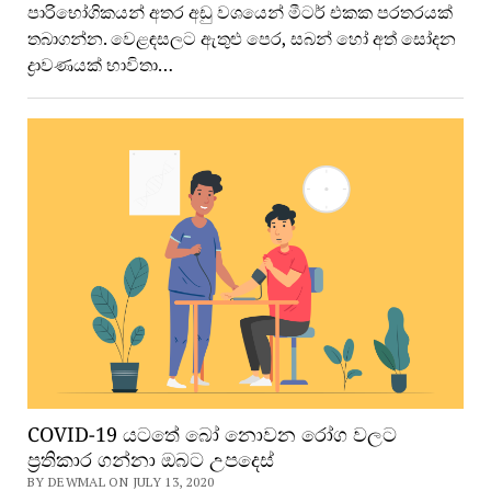
පාරිභෝගිකයන් අතර අඩු වශයෙන් මීටර් එකක පරතරයක්
තබාගන්න. වෙළඳසලට ඇතුළු පෙර, සබන් හෝ අත් සෝදන
ද්‍රාවණයක් භාවිතා…
COVID-19 යටතේ බෝ නොවන රෝග වලට
ප්‍රතිකාර ගන්නා ඔබට උපදෙස්
BY DEWMAL ON JULY 13, 2020