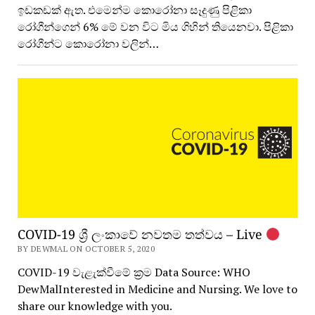
ඉඩකඩක් ඇත. එමෙන්ම කොරෝනා සෑදුණු පිළිකා
රෝගීන්ගෙන් 6% මේ වන විට මිය ගිහින් තියෙනවා. පිළිකා
රෝගීන්ට කොරෝනා වලින්…
COVID-19 ශ්‍රී ලංකාවේ නවතම තත්වය – Live
BY DEWMAL ON OCTOBER 5, 2020
COVID-19 වැළැක්වීමේ ක්‍රම Data Source: WHO
DewMalInterested in Medicine and Nursing. We love to
share our knowledge with you.