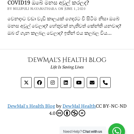
COVID19 ඔබේ මනස අවුල් කරලද?
BY NILUPULI NAYANATHARA ON JUNE 1, 2020
වෙනදාට වඩා වැඩි කාලයක් ගෙදරට වී සිටීම නිසා ඔබේ
මනස අවුල් වෙලාද? හේතුවක් නැතිවත් කේන්ති යනවාද?
ඔබ ඒ ගැන කලබල වෙලාද? ඉතින් එය කලබල විය…
DewMal's Health Blog
Life Is Saving Lives
phone
DewMal's Health Blog
by
DewMal Health
CC BY-NC-ND
4.0
Need Help?
Chat with us