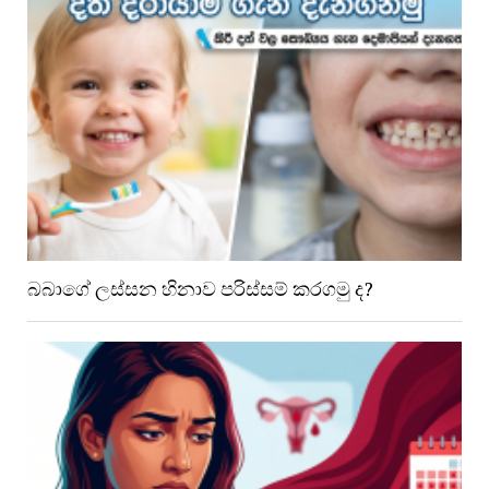
බබාගේ ලස්සන හිනාව පරිස්සම් කරගමු ද?