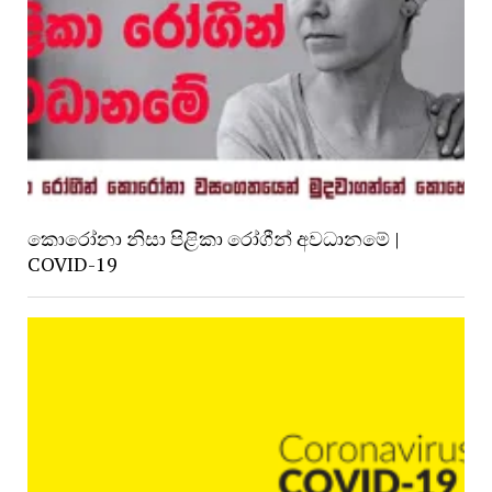
කොරෝනා නිසා පිළිකා රෝගීන් අවධානමේ |
COVID-19