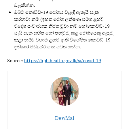
වළකින්න.
ඔබට කොවිඩ්-19 රෝගය වැළඳී ඇතැයි සැක
කරනවා නම් (ඉහත රෝග ලක්ෂණ සමග ළඟදී
විදේශ සංචාරයක නිරත වූවා නම් හෝකොවිඩ්-19
යැයි සැක සහිත හෝ තහවුරු කළ රෝගියෙකු ඇසුරු
කළා නම්), වහාම ළඟම ඇති විශේෂිත කොවිඩ්-19
ප්‍රතිකාර මධ්‍යස්ථානය වෙත යන්න.
Source:
https://hpb.health.gov.lk/si/covid-19
DewMal