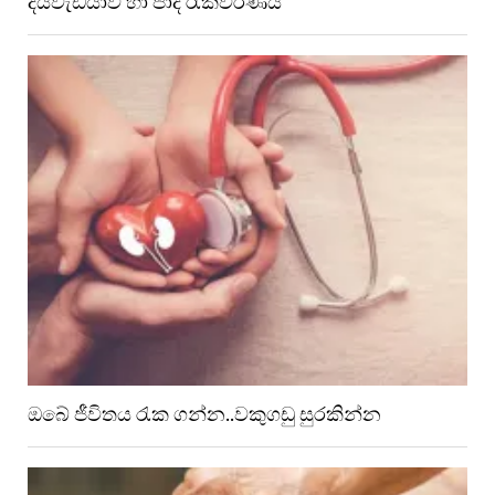
දියවැඩියාව හා පාද රැකවරණය
ඔබේ ජීවිතය රැක ගන්න..වකුගඩු සුරකින්න