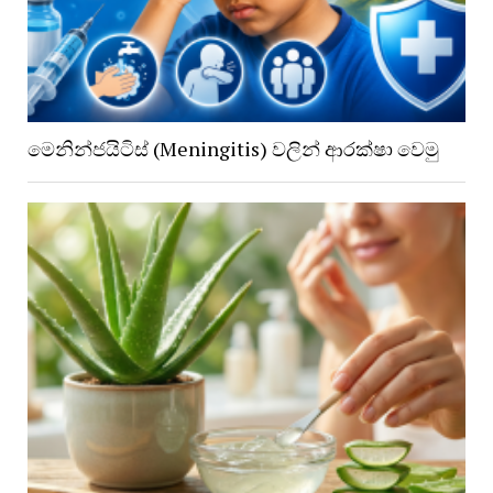
මෙනින්ජයිටිස් (Meningitis) වලින් ආරක්ෂා වෙමු