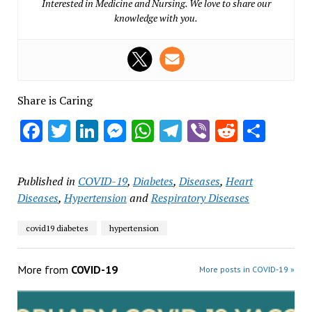
Interested in Medicine and Nursing. We love to share our
knowledge with you.
Share is Caring
Facebook
Twitter
LinkedIn
Messenger
WhatsApp
Telegram
Viber
Reddit
Shar
Published in
COVID-19
,
Diabetes
,
Diseases
,
Heart
Diseases
,
Hypertension
and
Respiratory Diseases
covid19 diabetes
hypertension
More from
COVID-19
More posts in COVID-19 »