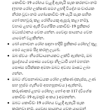
කොවිඩ්-19 රෝගය වැළඳී ඇතැයි සැක කරනවා නම්
(ඉහත රෝග ලක්ෂණ සමග ළඟදී විදේශ සංචාරයක
නිරත වූවා නම් හෝකොවිඩ්-19 යැයි සැක සහිත
හෝ තහවුරු කළ රෝගියෙකු ඇසුරු කළා නම්),
වහාම ළඟම ඇති විශේෂිත කොවිඩ්-19 ප්‍රතිකාර
මධ්‍යස්ථානය වෙත යන්න. වෛද්‍ය සායනය වෙත
යාමෙන් වළකින්න.
බෝ නොවන රෝග සඳහා හදිසි ප්‍රතිකාර රෝහල් තුළ
පෙර ලෙසම සිදු කරනු ලැබේ.
ඔබ ස්වයං නිරෝධායනයකට ලක්වී ඇත්නම්, ඔබ
ප්‍රදේශයේ සෞඛ්‍ය වෛද්‍ය නිලධාරී හෝ මහජන
සෞඛ්‍ය පරීක්ෂක අමතා ඔබට අවශ්‍ය ඖෂධ ලබා
ගන්න.
ඔබට ශ්වසනාබාධයක රෝග ලක්ෂණ (කැස්ස, උණ
සහ හුස්ම ගැනීමේ අපහසුතාවය ) ඇත්නම්,
කරුණාකර ළඟම රෝහල හෝ අංක 117 (විශේෂ
කොවිඩ්-19 ඇමතුම් අංකය ) අමතන්න.
ඔබට කොවිඩ්-19 රෝගය වැළඳී ඇතැයි සැක
කරනවා නම්, වෛද්‍ය සායනය වෙත යාමෙන්