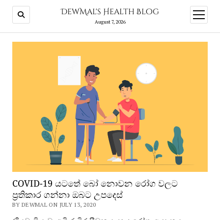
DewMal's Health Blog
open
menu
August 7, 2026
COVID-19 යටතේ බෝ නොවන රෝග වලට
ප්‍රතිකාර ගන්නා ඔබට උපදෙස්
BY DEWMAL ON JULY 13, 2020