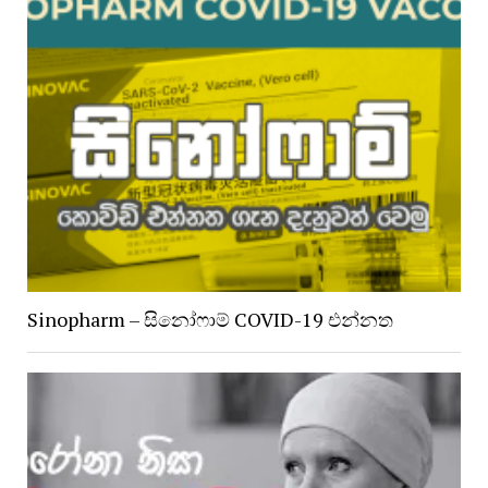
Sinopharm – සිනෝෆාම් COVID-19 එන්නත