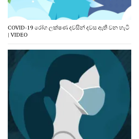
COVID-19 රෝග ලක්ෂණ දවසින් දවස ඇති වන හැටි
| VIDEO