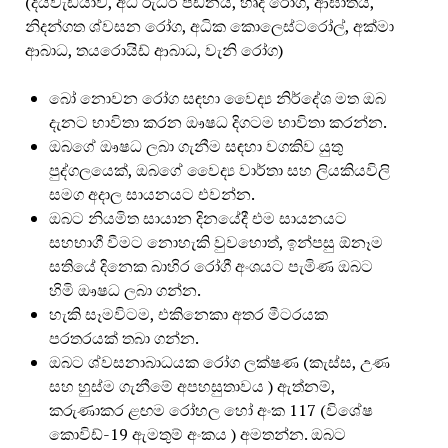
(දියවැඩියාව, අධි රුධිර පීඩනය, හෘද රෝග, ආඝාතය,
නිදන්ගත ශ්වසන රෝග, අධික කොලෙස්ටරෝල්, අක්මා
ආබාධ, තයරොයිඩ් ආබාධ, වැනි රෝග)
බෝ නොවන රෝග සඳහා වෛද්‍ය නිර්දේශ මත ඔබ
දැනට භාවිතා කරන ඖෂධ දිගටම භාවිතා කරන්න.
ඔබගේ ඖෂධ ලබා ගැනීම සඳහා වගකිව යුතු
පුද්ගලයෙක්, ඔබගේ වෛද්‍ය වාර්තා සහ ලියකියවිලි
සමග අදාල සායනයට එවන්න.
ඔබට නියමිත සායාන දිනයේදී එම සායනයට
සහභාගී වීමට නොහැකි වුවහොත්, ඉන්පසු ඕනෑම
සතියේ දිනෙක බාහිර රෝගී අංශයට පැමිණ ඔබට
හිමි ඖෂධ ලබා ගන්න.
හැකි සෑමවිටම, එකිනෙකා අතර මීටරයක
පරතරයක් තබා ගන්න.
ඔබට ශ්වසනාබාධයක රෝග ලක්ෂණ (කැස්ස, උණ
සහ හුස්ම ගැනීමේ අපහසුතාවය ) ඇත්නම්,
කරුණාකර ළඟම රෝහල හෝ අංක 117 (විශේෂ
කොවිඩ්-19 ඇමතුම් අංකය ) අමතන්න. ඔබට