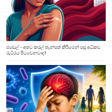
ජඩෙල් – අතට කරල් තැන්පත් කිරීමෙන් පසු අධිකව
රුධිරය පිටවෙනවාද?