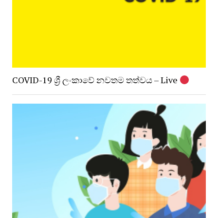
COVID-19 ශ්‍රී ලංකාවේ නවතම තත්වය – Live