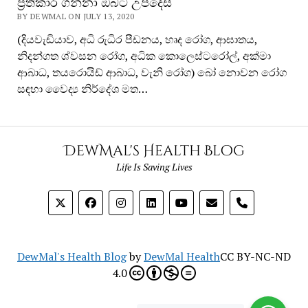
ප්‍රතිකාර ගන්නා ඔබට උපදෙස්
BY DEWMAL ON JULY 13, 2020
(දියවැඩියාව, අධි රුධිර පීඩනය, හෘද රෝග, ආඝාතය,
නිදන්ගත ශ්වසන රෝග, අධික කොලෙස්ටරෝල්, අක්මා
ආබාධ, තයරොයිඩ් ආබාධ, වැනි රෝග) බෝ නොවන රෝග
සඳහා වෛද්‍ය නිර්දේශ මත…
DewMal's Health Blog
Life Is Saving Lives
phone
DewMal's Health Blog
by
DewMal Health
CC BY-NC-ND
4.0