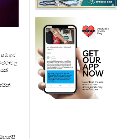
ත. සමහර
වස්ථාවල
යත්
ට
කයින්
(මහන්සි