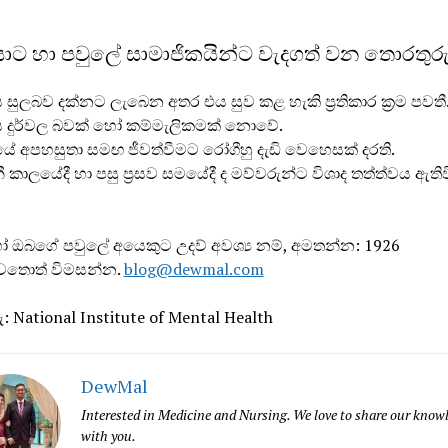
ාට හා පවුලේ සාමාජිකයින්ට වැදගත් වන තොරතුර
 සුලබව දක්නට ලැබෙන අතර එය සුව කළ හැකි ප‍්‍රතිකාර ක‍්‍රම පවතී
ය දුර්වල බවක් හෝ කම්මැලිකමක් නොවේ.
 අපහසුතා සමඟ ජීවත්වීමට රෝගීහු දැඩි වෙහෙසක් දරති.
 කාලයේදී හා පසු ප‍්‍රසව සමයේදී ද මව්වරුන්ට විශාද තත්ත්වය ඇති
ඔබගේ පවුලේ අයෙකුට උදව් අවශ්‍ය නම්, අමතන්න: 1926
වෙතොත් විමසන්න.
blog@dewmal.com
: National Institute of Mental Health
DewMal
Interested in Medicine and Nursing. We love to share our know
with you.