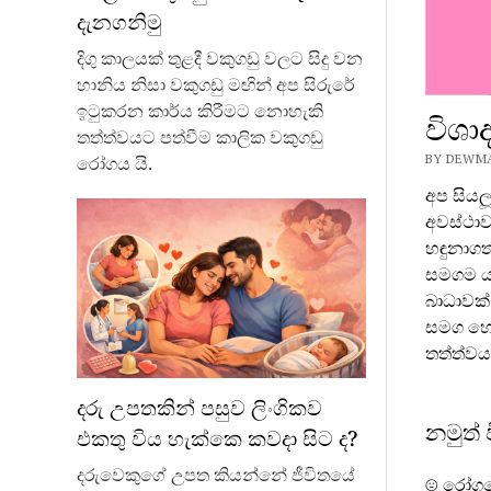
දැනගනිමු
දිගු කාලයක් තුළදී වකුගඩු වලට සිදු වන
හානිය නිසා වකුගඩු මඟින් අප සිරුරේ
ඉටුකරන කාර්ය කිරීමට නොහැකි
විශා
තත්ත්වයට පත්වීම කාලික වකුගඩු
BY DEWMAL
රෝගය යි.
අප සියල
අවස්ථා
හඳුනාගත
සමගම ය
බාධාවක්
සමග හෝ 
තත්ත්වය
දරු උපතකින් පසුව ලිංගිකව
නමුත් 
එකතු විය හැක්කෙ කවදා සිට ද?
දරුවෙකුගේ උපත කියන්නේ ජීවිතයේ
☹ රෝගයේ