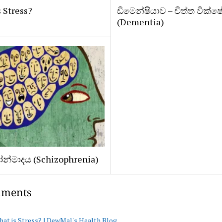
 Stress?
ඩිමෙන්ෂියාව – චිත්ත වික
(Dementia)
න්මාදය (Schizophrenia)
mments
at is Stress? | DewMal's Health Blog