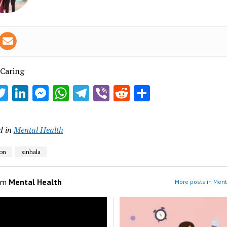
 Caring
acebook
Twitter
LinkedIn
Messenger
WhatsApp
Telegram
Viber
Reddit
Share
d in
Mental Health
on
sinhala
om
Mental Health
More posts in Ment