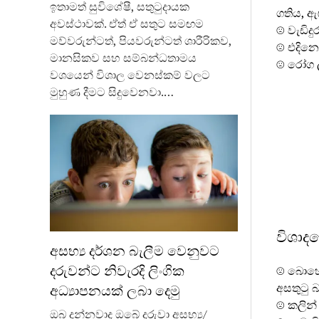
ඉතාමත් සුවිශේෂී, සතුටුදායක
ගතිය, ඇ
අවස්ථාවක්. ඒත් ඒ සතුට සමඟම
☹ වැඩිදු
මව්වරුන්ටත්, පියවරුන්ටත් ශාරීරිකව,
☹ එදිනෙ
මානසිකව සහ සම්බන්ධතාමය
☹ රෝග ල
වශයෙන් විශාල වෙනස්කම් වලට
මුහුණ දීමට සිදුවෙනවා.…
විශා
අසභ්‍ය දර්ශන බැලීම වෙනුවට
දරුවන්ට නිවැරදි ලිංගික
☹ බොහෝ
අසතුටු 
අධ්‍යාපනයක් ලබා දෙමු
☹ කලින්
ඔබ දන්නවාද ඔබේ දරුවා අසභ්‍ය/