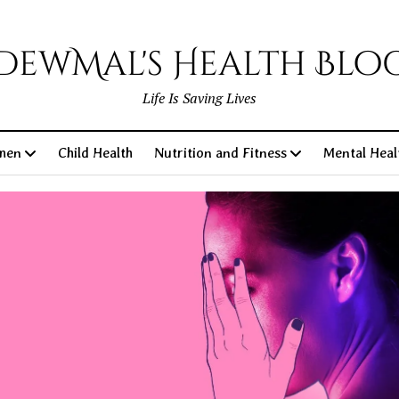
DewMal's Health Blo
Life Is Saving Lives
men
Child Health
Nutrition and Fitness
Mental Heal