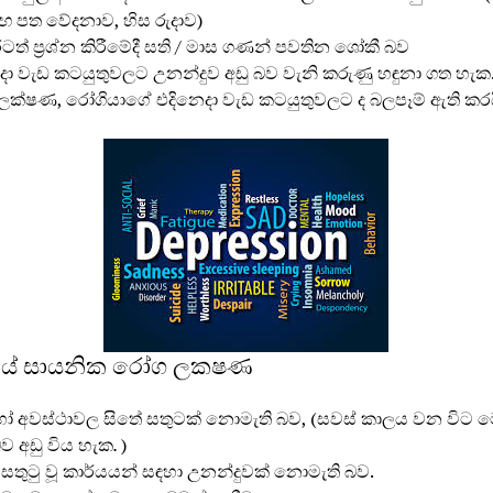
ඟ පත වේදනාව, හිස රුදාව)
රටත් ප‍්‍රශ්න කිරීමේදී සති / මාස ගණන් පවතින ශෝකී බව
දා වැඩ කටයුතුවලට උනන්දුව අඩු බව වැනි කරුණු හඳුනා ගත හැක
ක්ෂණ, රෝගියාගේ එදිනෙදා වැඩ කටයුතුවලට ද බලපෑම් ඇති කරය
දයේ සායනික රෝග ලකෂණ
 අවස්ථාවල සිතේ සතුටක් නොමැති බව, (සවස් කාලය වන විට 
බව අඩු විය හැක
.
)
 සතුටු වූ කාර්යයන් සඳහා උනන්දුවක් නොමැති බව.