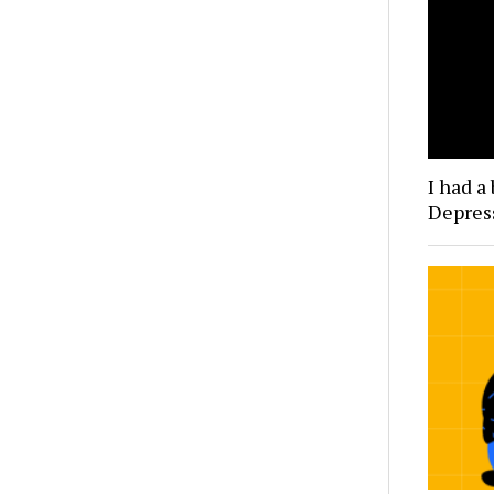
I had a
Depres