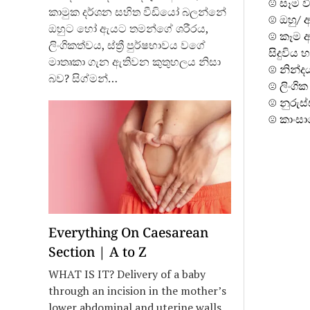
☹ සෑම 
කාමුක දර්ශන සහිත වීඩියෝ බලන්නේ
☹ ඔහු/ 
ඔහුට හෝ ඇයට තමන්ගේ ශරීරය,
☹ කෑම අ
ලිංගිකත්වය, ස්ත්‍රී පුර්ෂභාවය වගේ
සිදුවිය 
මාතෘකා ගැන ඇතිවන කුතුහලය නිසා
☹ නින්ද
බව? සිග්මන්…
☹ ලිංගික
☹ නුරුස
☹ කාංසා
Everything On Caesarean
Section | A to Z
WHAT IS IT? Delivery of a baby
through an incision in the mother’s
lower abdominal and uterine walls