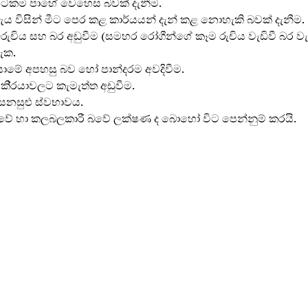
විටකම පාහේ වෙහෙස බවක් දැනීම.
ඇය විසින් මීට පෙර කළ කාර්යයන් දැන් කළ නොහැකි බවක් දැනීම.
රුචිය සහ බර අඩුවීම (සමහර රෝගීන්ගේ කෑම රුචිය වැඩිවී බර වැ
හැක.
යාමේ අපහසු බව හෝ පාන්දරම අවදිවීම.
 කි‍්‍රයාවලට කැමැත්ත අඩුවීම.
්සනසුළු ස්වභාවය.
වේ හා කලබලකාරී බවේ ලක්ෂණ ද බොහෝ විට පෙන්නුම් කරයි.