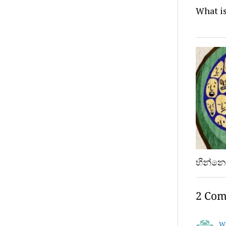
What is
භින්නෝ
2 Co
Wh