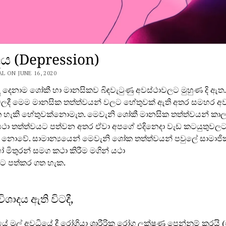
දය (Depression)
 ON JUNE 16, 2020
ූ දෙනාම ශෝකී හා මානසිකව බිඳවැටුණු අවස්ථාවලට මුහුණ දි ඇ
වලදී මෙම මානසික තත්ත්වයන් වලට හේතුවක් ඇති අතර සමහර අ
 හැකි හේතුවක්නොමැත. මෙවැනි ශෝකී මානසික තත්ත්වයන් කාල
ථා තත්ත්වයට පත්වන අතර ඒවා අපගේ එදිනෙදා වැඩ කටයුතුවල
 නොවේ. සාමාන්‍යයෙන් මෙවැනි ශෝක තත්ත්වයන් පවුලේ සාමාජි
මිතුරන් සමග කථා කිරීම මගින් යථා
ට පත්කර ගත හැක.
විශාදය ඇති විටදී,
 මුල් අවධියේ දී රෝගියා ශාරීරික රෝග ලක්ෂණ පෙන්නුම් කරයි 