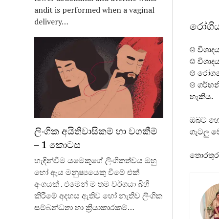
andit is performed when a vaginal
delivery…
රෝගිය
☹ විශාදය
☹ විශාද
☹ රෝගයේ
☹ ගර්භනී
හැකිය.
ඔබට හෝ 
ලිංගික අයිතිවාසිකම් හා වගකීම්
ගැටලු 
– 1 කොටස
තොරතුරු
හැඳින්වීම යමෙකුගේ ලිංගිකත්වය ඔහු
හෝ ඇය මනුෂ්‍යයෙකු වීමේ එක්
අංගයක් . එමෙන් ම තම වර්ගයා බිහි
කිරීමේ අදහස ඇතිව හෝ නැතිව ලිංගික
සම්බන්ධතා හා ක්‍රියාකාරකම්…