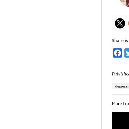
Share is
F
Publishe
depressi
More fr