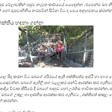
 සුළු වේලාවකින් පසුව නැවත කාර්යයේ යෙදෙන්න . එමෙන්ම ඔබ නි
් හෝ රූපවාහිනිය නරඹමින් සිටින විට ද මෙය අනුගමනය කරන්න
ක්තිය හඳුනා ගන්න
්යාල සිදු කරන විට ඔබගේ ශරීරයේ ඇති ශක්තිමත්ම අස්ථි හා මාංශ ප
වේ යොදවන්න. ඔබගේ ඇඟිලි සහ වළලුකර සන්ධි ආරක්ෂා කර ගැනීමට
ආදිය විවෘත කිරීමේ දී ඔබගේ බාහුව හෝ උරහිස භාවිතා කරන්න. ප
ී ඔබගේ උකුල හා දණහිස ආරක්ෂා කර ගැනීමට , ශක්තිමත් කකුල 
න් කරන්න.