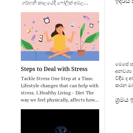
ඉදිරිය
ගර්භනී කාලයේදී ෆෝලික් අම්ල…
මෙසේ ස
Steps to Deal with Stress
අනවශ්‍ය
විඳීම ද 
Tackle Stress One Step at a Time.
කරන ඔබ
Lifestyle changes that can help with
stress. 1.Healthy Living – Diet The
ශ්‍රම
way we feel physically, affects how…