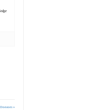
ledge
 Diseases »