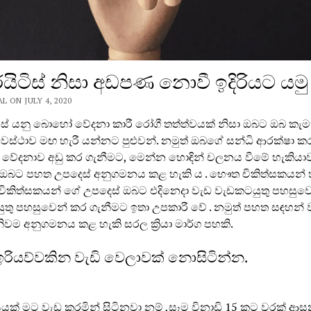
ිටිස් නිසා අඩපණ නොවී ඉදිරියට යමු
 ON JULY 4, 2020
ස් යනු බොහෝ වේදනා කාරී රෝගී තත්ත්වයක් නිසා ඔබට ඔබ කැමත
අවස්ථාව මඟ හැරී යන්නට පුළුවන්. නමුත් ඔබගේ සන්ධි ආරක්ෂා ක
 වේදනාව අඩු කර ගැනීමට, මෙන්න හොඳින් චලනය වීමේ හැකියා
ඔබට පහත උපදෙස් අනුගමනය කළ හැකි ය . භෞත චිකිත්සක‍යන් 
 චිකිත්සකයන් ගේ උපදෙස් ඔබට එදිනෙදා වැඩ වැඩකටයුතු පහසුව
තු පහසුවෙන් කර ගැනීමට ඉතා උපකාරී වේ . නමුත් පහත සඳහන්
වම අනුගමනය කළ හැකි සරල ක්‍රියා මාර්ග පහකි.
රියව්වකින වැඩි වෙලාවක් නොසිටින්න.
ක් මට වැඩ කරමින් සිටිනවා නම් ,සෑම විනාඩි 15 කට වරක් ආ