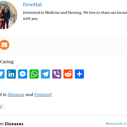
DewMal
Interested in Medicine and Nursing. We love to share our know
with you.
 Caring
acebook
Twitter
LinkedIn
Messenger
WhatsApp
Telegram
Viber
Reddit
Share
d in
Diseases
and
Featured
්
om
Diseases
More posts in