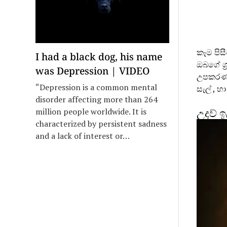
කෑම පිස
I had a black dog, his name
ඔබගේ ශ්
was Depression | VIDEO
උපකරණ භ
“Depression is a common mental
සැල් , 
disorder affecting more than 264
උදව් 
million people worldwide. It is
characterized by persistent sadness
and a lack of interest or…