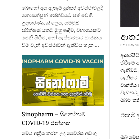
බොහෝ අය ඇතැම් දුෂ්කර අවස්ථාවලදී
නොසන්සුන් තත්ත්වයට පත් වෙති.
උදාහරණයක් ලෙස, සම්මුඛ
පරික්ෂණයකට මුහුණදීම, විභාගයකට
ආතරය
පෙනී සිටීම, හෝ සැත්කමකට භාජනය
වීම වැනි අවස්ථාවන් දැක්විය හැක.…
BY DEWMAL
ආතරයිටි
කිරීමේ 
ගැනීමට,
ගැනීමට 
වෘත්තීය
වැඩකටයු
ඔබට තනි
Sinopharm – සිනෝෆාම්
එකම ඉ
COVID-19 එන්නත
මෙය අක්‍රීය කරන ලද වෛරස අඩංගු
ඔබ මේසය