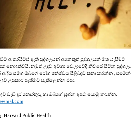
ට ආතරයිටිස් ඇති පුද්ගලයන් අනෙකුත් පුද්ගලයන් මත යැපීමට
වයක් නොදක්වයි. නමුත් උදව් අවශ්‍ය වෙලාවේදී නිවසේ සිටින පුද්ගල
 ආදිය සමග ඔබගේ රෝග තත්ත්වය පිළිබඳව කතා කරන්න , එමෙන්ම
දව් උපකාර පැතීමට පැකිලෙන්න එපා.
බඳව වැඩි දුර තොරතුරු හා ඔබගේ ප්‍රශ්න අපට යොමු කරන්න.
ewmal.com
: Harvard Public Health