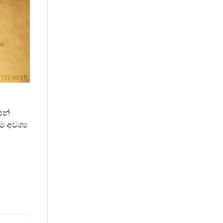
යන්
 අවශ්‍ය