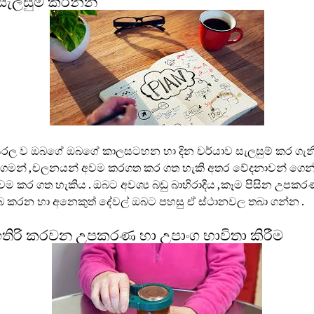
 සැලසුම් කරන්න
රල ව ඔබගේ ඔබගේ කාලසටහන හා දින චර්යාව සැලසුම් කර ගැන
 ගමන් ,චලනයන් අවම කරගත කර ගත හැකි අතර වේදනාවන් ගෙන් 
අවම කර ගත හැකිය . ඔබට අවශ්‍ය බඩු බාහිරාදිය ,කෑම පිසින උපකරණ ,
 කරන හා අනෙකුත් දේවල් ඔබට පහසු ඒ ස්ථානවල තබා ගන්න .
ය ඉතිරි කරවන උපකරණ හා උපාංග භාවිතා කිරීම