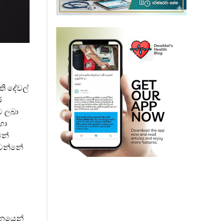
ි දේවල්
ර
ව ලබා
හා
ෙන්
 වන්නේ
සනයෙන්