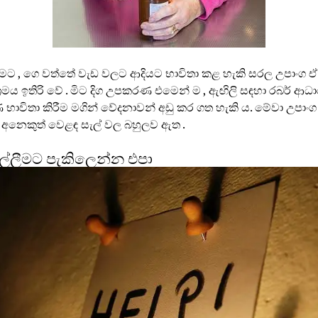
ීමට , ගෙ වත්තේ වැඩ වලට ආදියට භාවිතා කළ හැකි සරල උපාංග ඒ
‍රමය ඉතිරි වේ . මිට දිග උපකරණ එමෙන් ම , ඇඟිලි සඳහා රබර් ආධ
ාවිතා කිරීම මගින් වේදනාවන් අඩු කර ගත හැකි ය. මේවා උපා
හා අනෙකුත් වෙළඳ සැල් වල බහුලව ඇත .
ඉල්ලීමට පැකිලෙන්න එපා