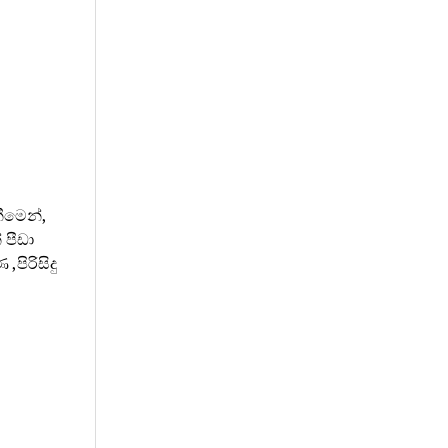
ීමෙන්,
පීඩා
පිරිසිදු