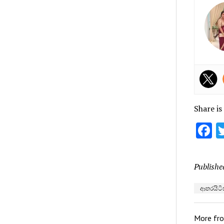
Share is
F
Publishe
ආතරයිටිස
More fr