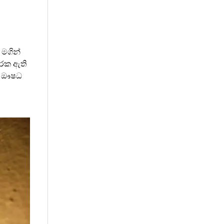
 මගින්
ාරක ඇති
ංග ඖෂධ