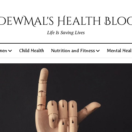
DewMal's Health Blo
Life Is Saving Lives
men
Child Health
Nutrition and Fitness
Mental Heal