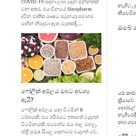
COVID-19 සඳහා ලබා දෙන එන්නතක්
නැගිට ,
වන අතර, එය චීනයේ Sinopharm
කියවමින
(චීන ජාතික ඖෂධ සමූහය) සමාගම
මඟින් නිපදවා ඇත. මෑතකදී,…
ඔබේ ශ
ෆෝලික් අම්ලය ඔබට අවශ්‍ය
යම් කාර
ඇයි?
ක්‍රියා
දොරවල් 
ෆෝලික් අම්ලය යනු විටමින් B
නැගීමේද
වර්ගයකි. එය ශරීරයට ඉතාමත් වැදගත්
තබා ගම
විටමිනයකි. එමෙන්ම එය බාල මහලු,
ස්ත්‍රී පුරුෂ සියලු දෙනාටම වැදගත් වේ.