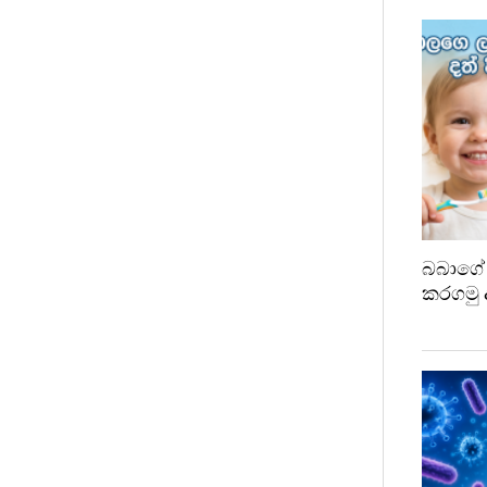
බබාගේ 
කරගමු 