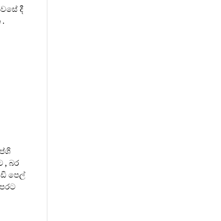
වසේ දී
 .
ේශි
 , බර
ඩි පෙල්
පෙරට