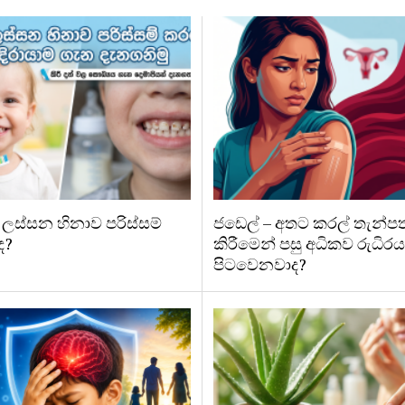
ලස්සන හිනාව පරිස්සම්
ජඩෙල් – අතට කරල් තැන්පත
ද?
කිරීමෙන් පසු අධිකව රුධිරය
පිටවෙනවාද?