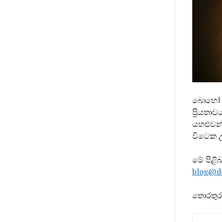
බොහෝ වි
ප්‍රියතා
යහළුවන්
විටෙක උ
මේ පිළි
blog@d
තොරතුරු