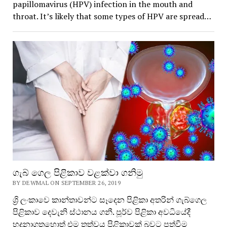
papillomavirus (HPV) infection in the mouth and
throat. It’s likely that some types of HPV are spread…
ගැබ් ගෙල පිළිකාව වළක්වා ගනිමු
BY DEWMAL ON SEPTEMBER 26, 2019
ශ්‍රි ලංකාවෙ කාන්තාවන්ට සෑදෙන පිළිකා අතරින් ගැබ්ගෙල
පිළිකාව දෙවැනි ස්ථානය ගනී. පූර්ව පිළිකා අවධියේදී
හදුනාගතහොත් එම තත්වය පිළිකාවක් බවට පත්වීම