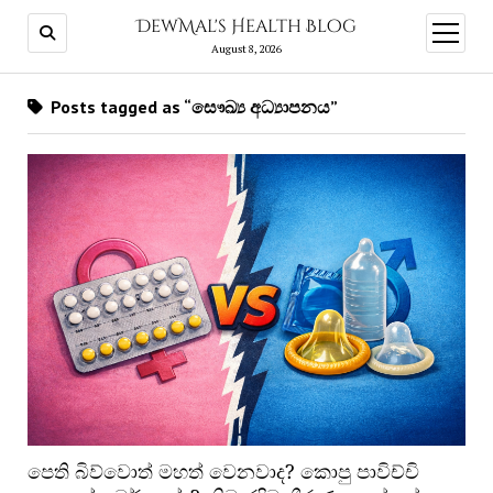
DewMal's Health Blog
open
menu
August 8, 2026
Posts tagged as “සෞඛ්‍ය අධ්‍යාපනය”
පෙති බිව්වොත් මහත් වෙනවාද? කොපු පාවිච්චි