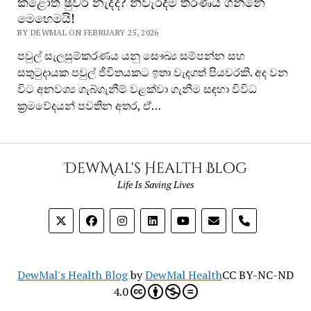
කළොත් ෂුවර් නැද්ද? නිවැරදිම තීරණය ගන්නේ
මෙහෙමයි!
BY DEWMAL ON FEBRUARY 25, 2026
පවුල් සැලසුම්කරණය යනු සෞඛ්‍ය සම්පන්න සහ
සතුටුදායක පවුල් ජීවිතයකට ඉතා වැදගත් පියවරකි. අද වන
විට අනවශ්‍ය ගැබ්ගැනීම් වළක්වා ගැනීම සඳහා විවිධ
ක්‍රමවේදයන් පවතින අතර, ඒ…
DewMal's Health Blog
Life Is Saving Lives
phone
DewMal's Health Blog
by
DewMal Health
CC BY-NC-ND
4.0